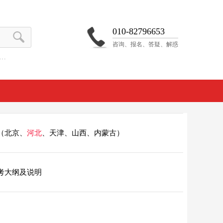
010-82796653
咨询、报名、答疑、解惑
…
 应届生
张泊宁 应届生
北京
术学院第9名
清华央美都盘下
 应届生
马小萱 复读生
甘肃
校（北京、
河北
、天津、山西、内蒙古）
 盘下清央
我就是这么强大
 应届生
孙楚棋 应届生
考大纲及说明
吉林
央美双培第
北服第一名