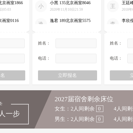
小
王
日05:03
2020年11月10日21:59
2018年
京画室0116
逸君 189北京画室5575
李欣佺
逸
李
日16:29
2020年10月28日07:35
2018年
京画室1234
赵悦 188北京画室8953
王昕 
赵
王
日08:54
2020年07月22日22:07
2018年
姓名：
姓名：
京画室2254
雷卓 136北京画室2385
陈丹 
雷
陈
电话：
电话：
日08:49
2020年07月14日19:51
2018年
北京画室7833
迟峰莲 135北京画室7486
孙婉茹
迟
孙
日11:11
2025年04月01日09:21
2018年
北京画室2766
王家秀 135北京画室0819
吕子鸿
王
吕
日08:00
2019年12月23日23:34
2018年
2027届宿舍剩余床位
学
北京画室2590
刘巍 158北京画室5659
周怡杉
女生：
2人间剩余
0
4人间剩
刘
周
先人一步
日09:19
2020年12月04日09:31
2020年
男生：
2人间剩余
0
4人间剩
北京画室7267
赵思雯 136北京画室5340
赵绮 
赵
赵
日08:43
2019年11月20日16:09
2020年