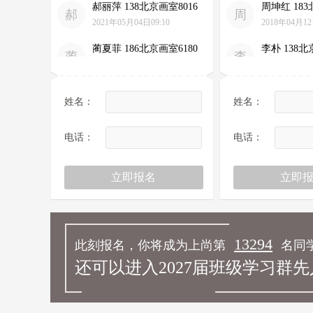
郝
周
2021年05月04日09:10
2018年04月12
蔺夏菲 186北京画室6180
李朴 138北
蔺
李
2021年02月23日09:18
2017年07月12
杨女士 139北京画室0800
全文 188北
杨
全
2021年05月08日16:10
2018年06月16
姓名：
姓名：
孙策 186北京画室5005
李政 186北
孙
李
电话：
电话：
2019年01月10日09:59
2018年06月03
周丹丹 187北京画室9319
徐子婷 138
周
徐
2018年12月10日11:36
2021年05月08
黄欣然 139北京画室3176
魏学生 139
黄
魏
2021年02月22日16:02
2021年05月05
13294
此刻报名，你将成为上尚第
名同
阿尔法提 137北京画室
龚语佳 136
阿
龚
7830
还可以进入2027届班级学习群
2021年02月22
2018年03月21日21:26
陈琛 136北京画室2365
苏诺馨 183
陈
苏
2018年12月17日10:46
2021年05月08