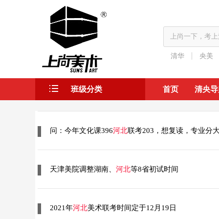
上尚一下，考上
清华
央美
班级分类
首页
清央导
问：今年文化课396
河北
联考203，想复读，专业分
天津美院调整湖南、
河北
等8省初试时间
2021年
河北
美术联考时间定于12月19日