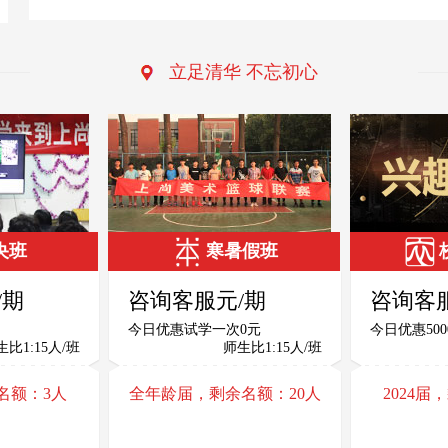
北京
吉林
京画室0986
刘佳奇 132北京画室5898
周怡杉
刘
周
北服＋央美双培第
北服第
日16:11
2025年04月01日09:21
2020年
一
立足清华 不忘初心
北京画室5045
杜曼 139北京画室5255
赵绮 
杜
赵
李明雨 应届生
黄明鉴
日09:11
2021年03月15日21:07
2020年
山东
福建
住院一年 毅然决然
清华第
京画室5575
胡京 135北京画室0002
石鑫亚
胡
石
走进清华
日09:21
2021年04月27日11:43
2020年
京画室8774
罗启源 132北京画室0648
王艺璇
王婷玉 应届生
罗
王
日11:32
2021年02月18日04:57
2018年
湖南
央班
寒暑假班
中央美术学院
北京画室1768
景颐 189北京画室6080
李艳杰
景
李
日09:13
2020年12月27日09:02
2018年
/期
咨询客服元/期
咨询客
京画室7671
张梦婷 152北京画室6726
徐子婷
今日优惠试学一次0元
今日优惠500
张
徐
生比1:15人/班
师生比1:15人/班
日20:54
2020年11月25日16:24
2018年
北京画室8965
小雅 185北京画室5875
白情情
余名额：
3
人
全年龄届，剩余名额：
20
人
2024
小
白
日09:22
2020年11月17日08:01
2018年
北京画室1866
小黑 135北京画室8046
王廷峰