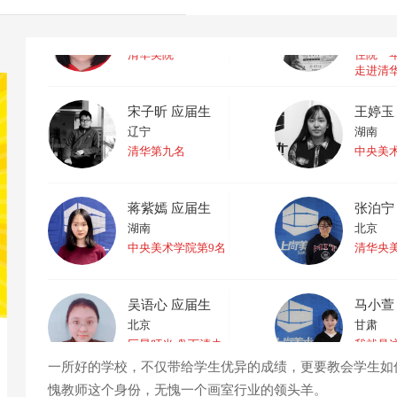
赵心怡 应届生
李明雨
北京
山东
清华美院
住院一年
走进清
宋子昕 应届生
王婷玉
辽宁
湖南
清华第九名
中央美
蒋紫嫣 应届生
张泊宁
湖南
北京
中央美术学院第9名
清华央
吴语心 应届生
马小萱
北京
甘肃
巨星叮当 盘下清央
我就是
一所好的学校，不仅带给学生优异的成绩，更要教会学生如
愧教师这个身份，无愧一个画室行业的领头羊。
于皓一 应届生
孙楚棋