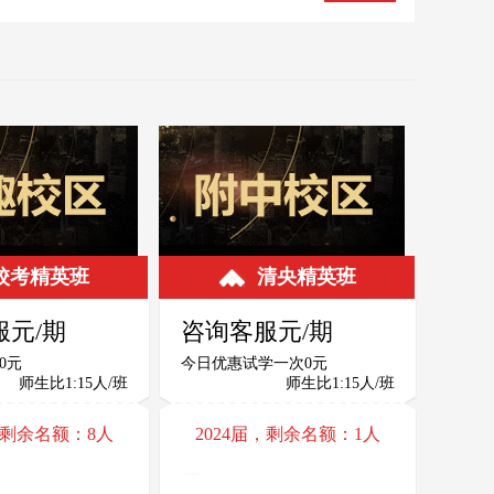
北京
 159北京画室7447
石鑫亚 139北京画室6718
石
一名
清华美院
04月30日11:06
2019年06月03日09:03
175北京画室7671
王嘉琪 136北京画室8776
王
 往届生
宋子昕 应届生
04月30日11:11
2019年02月26日20:11
辽宁
二名
清华第九名
 139北京画室6718
刘婉冉 183北京画室3858
刘
11月17日08:30
2018年10月24日21:48
 138北京画室2665
王建平 139北京画室6706
王
04月02日00:15
2018年07月17日19:33
校考精英班
清央精英班
 158北京画室8419
张 181北京画室8786
张
03月30日22:52
2018年07月11日09:35
服元/期
咨询客服元/期
 138北京画室7833
刘敏 136北京画室9998
0元
今日优惠试学一次0元
刘
师生比1:15人/班
师生比1:15人/班
03月22日08:43
2018年05月27日22:47
 130北京画室1137
王艺桦 138北京画室5982
届，剩余名额：
8
人
2024届，剩余名额：
1
人
王
05月29日09:12
2018年05月15日02:47
 130北京画室5082
黄湘鳗 183北京画室4782