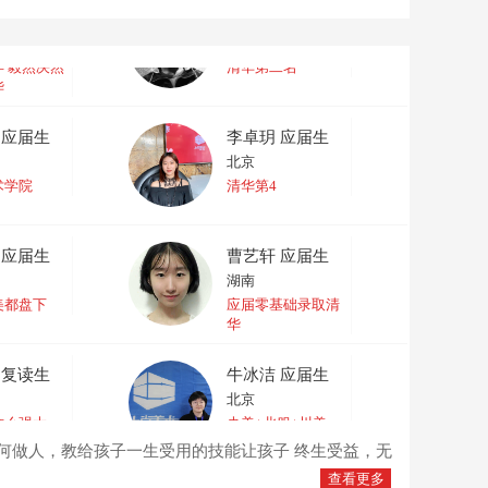
 应届生
黄明鉴 往届生
福建
 毅然决然
清华第二名
华
 应届生
李卓玥 应届生
北京
术学院
清华第4
 应届生
曹艺轩 应届生
湖南
美都盘下
应届零基础录取清
华
 复读生
牛冰洁 应届生
北京
这么强大
央美+北服+川美
何做人，教给孩子一生受用的技能让孩子 终生受益，无
查看更多
 应届生
赵心怡 应届生