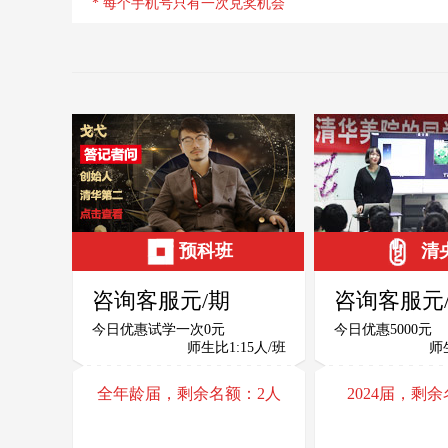
131北京画室5405
* 每个手机号只有一次兑奖机会
2024年12月06日10:28
抽中 5000元助学金
王宇 135北京画室7142
路玲 159北
王
路
2025年04月01日09:20
2021年04月15
136北京画室7172
2024年12月06日10:28
抽中 5000元助学金
陈伟 139北京画室8603
凌丽杰 136
陈
凌
2025年04月01日09:21
2021年05月04
138北京画室7988
2025年04月01日09:20
抽中 5000元助学金
刘炫语 139北京画室6875
逸君 189北
刘
逸
2022年01月12日18:19
2025年04月01
183北京画室9895
2025年02月26日08:39
抽中 5000元助学金
赵薇 136北京画室0002
雷敏 139北
赵
雷
2021年05月20日08:50
2021年05月03
137北京画室5239
预科班
清
2025年02月26日08:37
抽中 5000元助学金
赵梓涵 133北京画室1556
田威宇 137
赵
田
2021年05月07日23:58
2021年05月03
咨询客服元/期
咨询客服元
131北京画室5405
2024年12月06日10:28
抽中 5000元助学金
陈奕丞 136北京画室2585
赵绮 175北
今日优惠试学一次0元
今日优惠5000元
陈
赵
师生比1:15人/班
师
2021年03月18日10:05
2021年05月01
136北京画室7172
2024年12月06日10:28
抽中 5000元助学金
雷敏 139北京画室8774
赖艺林 180
全年龄届，剩余名额：
2
人
2024届，剩
雷
赖
2021年05月06日11:10
2018年04月19
郝丽萍 138北京画室8016
周坤红 183