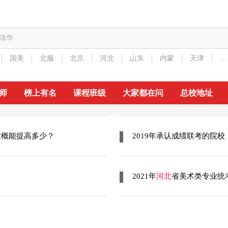
清华
国美
北服
北京
河北
山东
内蒙
天津
…
李卓玥 应届生
蒋紫嫣
北京
湖南
清华第4
中央美
师
榜上有名
课程班级
大家都在问
总校地址
曹艺轩 应届生
吴语心
湖南
北京
大概能提高多少？
2019年承认成绩联考的院
应届零基础录取清
巨星叮当
华
牛冰洁 应届生
于皓一
2021年
河北
省美术类专业统
北京
北京
央美+北服+川美
北服＋
一